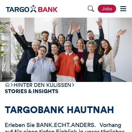
S
Jobs
e
i
t
e
d
u
r
c
h
s
u
c
h
e
n
HINTER DEN KULISSEN
STORIES & INSIGHTS
TARGOBANK HAUTNAH
Erleben Sie BANK.ECHT.ANDERS. Vorhang
auf für einen tiefen Einblick in unser tägliches