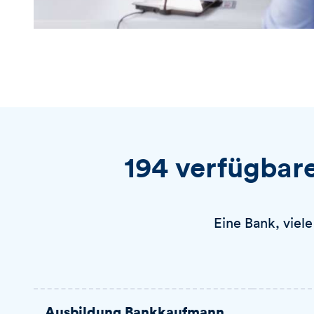
194 verfügbar
Eine Bank, viel
Fachbereich /
Stellenbezeichnung
Standor
Ausbildung Bankkaufmann
Einstiegslevel