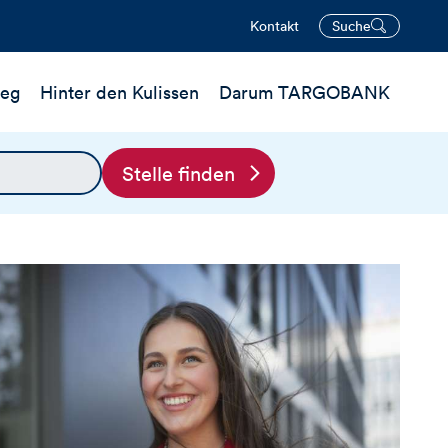
Kontakt
Suche
öffnen
ieg
Hinter den Kulissen
Darum TARGOBANK
Stelle finden