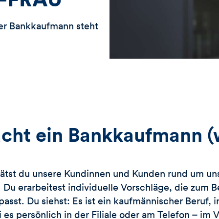
e
k
b
t
er Bankkaufmann steht
e
i
n
v
i
e
r
e
n
cht ein Bankkaufmann (
ätst du unsere Kundinnen und Kunden rund um uns
 Du erarbeitest individuelle Vorschläge, die zu
passt. Du siehst: Es ist ein kaufmännischer Beruf, 
 es persönlich in der Filiale oder am Telefon – im