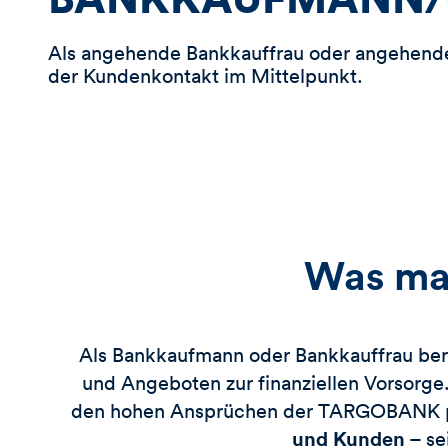
r
S
Als angehende Bankkauffrau oder angehend
t
i
der Kundenkontakt im Mittelpunkt.
c
h
w
o
r
t
Was ma
Als Bankkaufmann oder Bankkauffrau ber
und Angeboten zur finanziellen Vorsorge.
den hohen Ansprüchen der
TARGOBANK
und Kunden
– sei