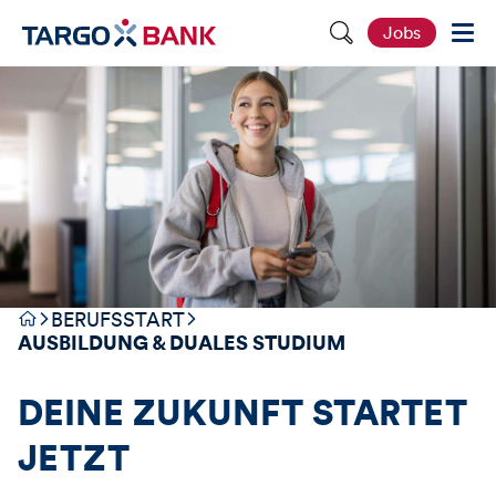
S
Jobs
e
i
t
e
d
u
r
c
h
s
u
c
h
e
n
BERUFSSTART
AUSBILDUNG & DUALES STUDIUM
DEINE ZUKUNFT STARTET
JETZT