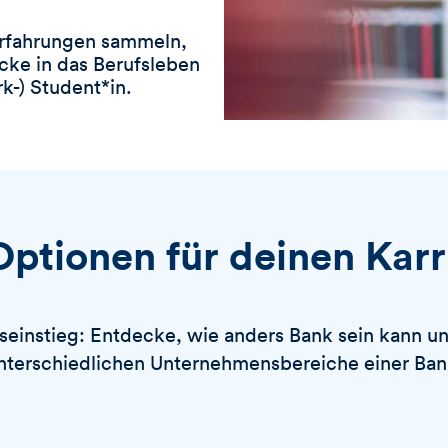
e
k
b
t
Erfahrungen sammeln,
e
i
cke in das Berufsleben
n
v
k-) Student*in.
i
e
r
e
n
ptionen für deinen Karr
seinstieg: Entdecke, wie anders Bank sein kann un
nterschiedlichen Unternehmensbereiche einer Ban