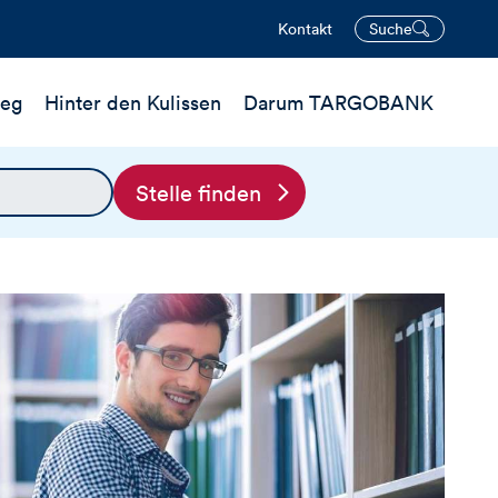
Kontakt
Suche
öffnen
ieg
Hinter den Kulissen
Darum TARGOBANK
Stelle finden