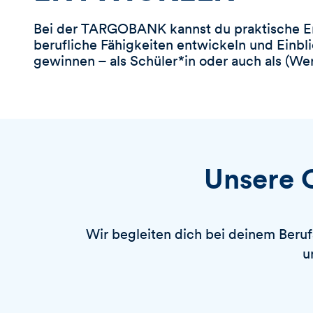
r
S
Bei der
TARGOBANK
kannst du praktische 
t
berufliche Fähigkeiten entwickeln und Einbli
i
gewinnen – als Schüler*in oder auch als (Wer
c
h
w
o
r
t
Unsere O
Wir begleiten dich bei deinem Beruf
u