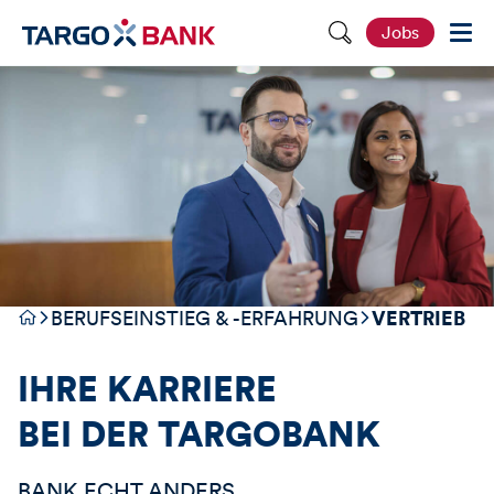
S
Jobs
e
i
t
e
d
u
r
c
h
s
u
c
h
e
n
VERTRIEB
BERUFSEINSTIEG & -ERFAHRUNG
IHRE KARRIERE
BEI DER
TARGOBANK
BANK.ECHT.ANDERS.