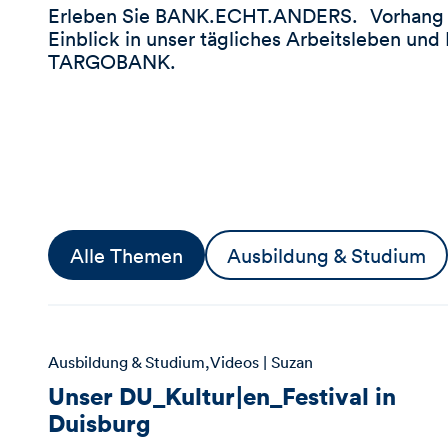
r
Erleben Sie BANK.ECHT.ANDERS. Vorhang au
S
Einblick in unser tägliches Arbeitsleben und
t
TARGOBANK.
i
c
h
w
o
r
t
Alle Themen
Ausbildung & Studium
Ausbildung & Studium
Videos
| Suzan
Unser DU_Kultur|en_Festival in
Duisburg