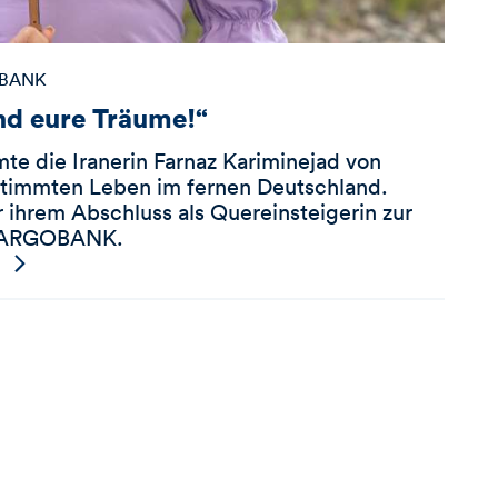
OBANK
nd eure Träume!“
te die Iranerin Farnaz Kariminejad von
stimmten Leben im fernen Deutschland.
r ihrem Abschluss als Quereinsteigerin zur
 TARGOBANK.