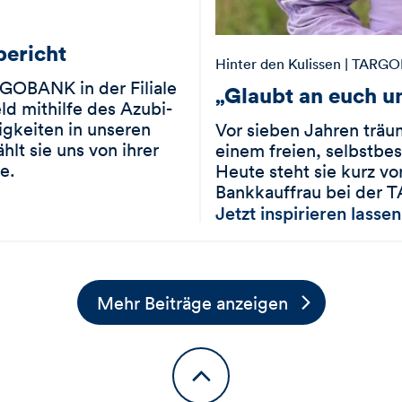
bericht
Hinter den Kulissen
| TARG
RGOBANK in der Filiale
„Glaubt an euch u
ld mithilfe des Azubi-
gkeiten in unseren
Vor sieben Jahren träum
hlt sie uns von ihrer
einem freien, selbstbe
e.
Heute steht sie kurz vo
Bankkauffrau bei der
Jetzt inspirieren lassen
Mehr Beiträge anzeigen