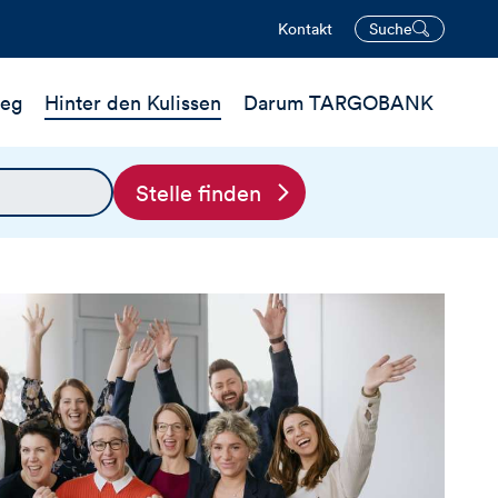
Kontakt
Suche
öffnen
ieg
Hinter den Kulissen
Darum TARGOBANK
Stelle finden