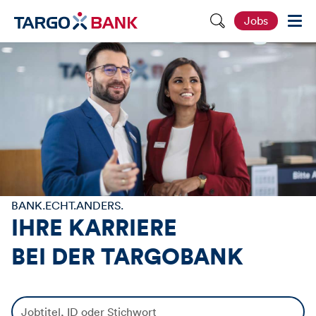
S
Jobs
e
i
t
e
d
u
r
c
h
s
u
c
h
e
n
BANK.ECHT.ANDERS.
IHRE KARRIERE
BEI DER
TARGOBANK
J