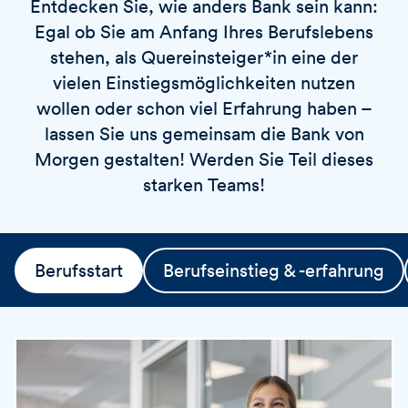
Entdecken Sie, wie anders Bank sein kann:
v
o
i
Egal ob Sie am Anfang Ihres Berufslebens
r
e
t
stehen, als Quereinsteiger*in eine der
r
vielen Einstiegsmöglichkeiten nutzen
e
wollen oder schon viel Erfahrung haben –
n
lassen Sie uns gemeinsam die Bank von
Morgen gestalten! Werden Sie Teil dieses
starken Teams!
Berufsstart
Berufseinstieg & -erfahrung