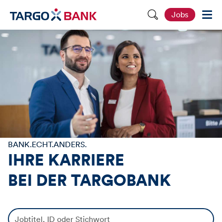
S
Jobs
e
i
t
e
d
u
r
c
h
s
u
c
h
e
n
BANK.ECHT.ANDERS.
IHRE KARRIERE
BEI DER
TARGOBANK
J