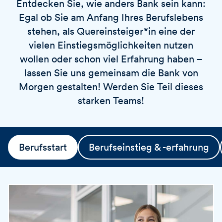
Entdecken Sie, wie anders Bank sein kann:
v
o
i
Egal ob Sie am Anfang Ihres Berufslebens
r
e
t
stehen, als Quereinsteiger*in eine der
r
vielen Einstiegsmöglichkeiten nutzen
e
wollen oder schon viel Erfahrung haben –
n
lassen Sie uns gemeinsam die Bank von
Morgen gestalten! Werden Sie Teil dieses
starken Teams!
Berufsstart
Berufseinstieg & -erfahrung