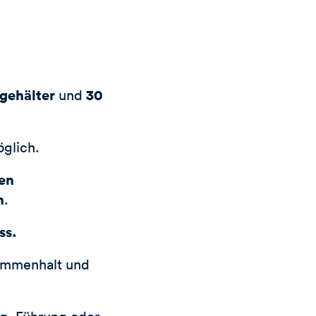
gehälter
30
und
öglich.
hen
n
.
ss.
sammenhalt und