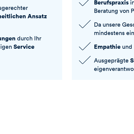
Berufspraxis
i
sgerechter
Beratung von 
eitlichen Ansatz
Da unsere Gesc
mindestens ei
ungen
durch Ihr
Service
Empathie
sigen
und
S
Ausgeprägte
eigenverantwo