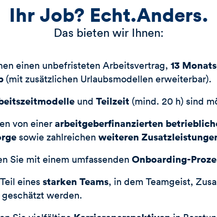
Ihr Job? Echt.Anders.
Das bieten wir Ihnen:
13 Monats
n einen unbefristeten Arbeitsvertrag,
b
(mit zusätzlichen Urlaubsmodellen erweiterbar).
beitszeitmodelle
Teilzeit
und
(mind. 20 h) sind m
arbeitgeberfinanzierten betrieblic
ren von einer
orge
weiteren Zusatzleistunge
sowie zahlreichen
Onboarding-Proze
ten Sie mit einem umfassenden
starken Teams
Teil eines
, in dem Teamgeist, Zu
ät geschätzt werden.