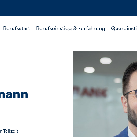
Berufsstart
Berufseinstieg &
-erfahrung
Quereinst
mann
n
r Teilzeit