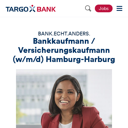
S
Jobs
e
i
t
e
d
BANK.ECHT.ANDERS.
u
Bankkaufmann /
r
c
Versicherungskaufmann
h
s
(w/m/d) Hamburg-Harburg
u
c
h
e
n