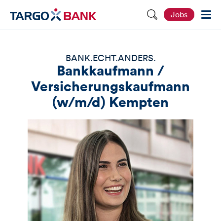
S
Jobs
e
i
t
e
d
BANK.ECHT.ANDERS.
u
Bankkaufmann /
r
c
Versicherungskaufmann
h
s
(w/m/d) Kempten
u
c
h
e
n