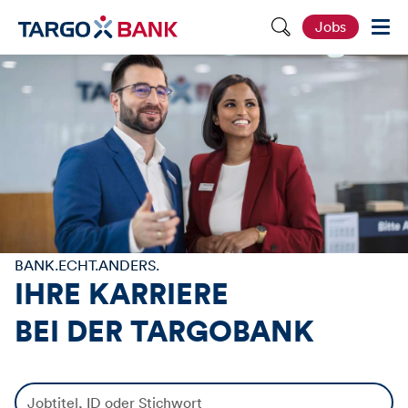
S
Jobs
e
i
t
e
d
u
r
c
h
s
u
c
h
e
n
BANK.ECHT.ANDERS.
IHRE KARRIERE
BEI DER
TARGOBANK
J