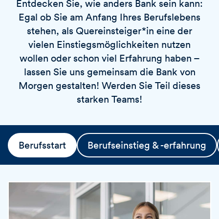
Entdecken Sie, wie anders Bank sein kann:
v
o
i
Egal ob Sie am Anfang Ihres Berufslebens
r
e
t
stehen, als Quereinsteiger*in eine der
r
vielen Einstiegsmöglichkeiten nutzen
e
wollen oder schon viel Erfahrung haben –
n
lassen Sie uns gemeinsam die Bank von
Morgen gestalten! Werden Sie Teil dieses
starken Teams!
Berufsstart
Berufseinstieg & -erfahrung