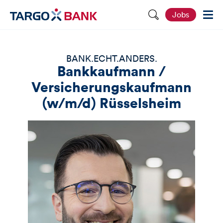
S
Jobs
e
i
t
e
d
BANK.ECHT.ANDERS.
u
Bankkaufmann /
r
c
Versicherungskaufmann
h
s
(w/m/d) Rüsselsheim
u
c
h
e
n