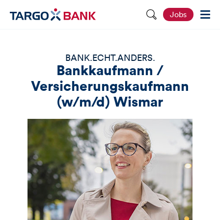
S
Jobs
e
i
t
e
d
BANK.ECHT.ANDERS.
u
Bankkaufmann /
r
c
Versicherungskaufmann
h
s
(w/m/d) Wismar
u
c
h
e
n