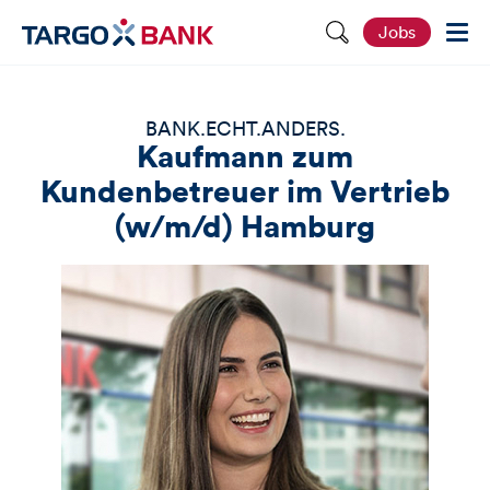
S
Jobs
e
i
t
e
d
BANK.ECHT.ANDERS.
u
Kaufmann zum
r
c
Kundenbetreuer im Vertrieb
h
s
(w/m/d) Hamburg
u
c
h
e
n