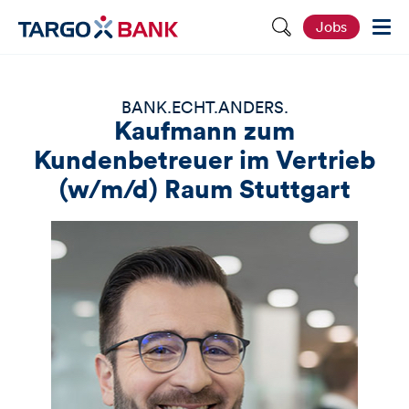
S
Jobs
e
i
t
e
d
BANK.ECHT.ANDERS.
u
Kaufmann zum
r
c
Kundenbetreuer im Vertrieb
h
s
(w/m/d) Raum Stuttgart
u
c
h
e
n