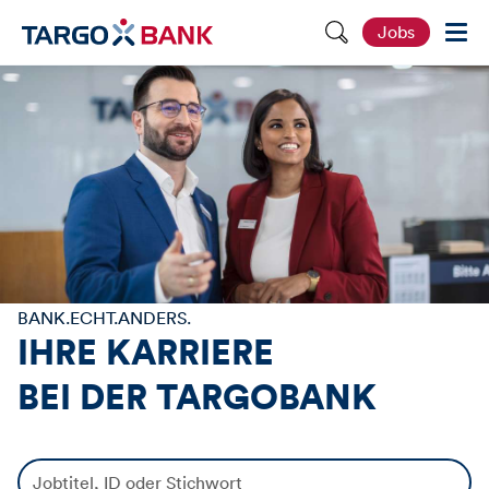
S
Jobs
e
i
t
e
d
u
r
c
h
s
u
c
h
e
n
BANK.ECHT.ANDERS.
IHRE KARRIERE
BEI DER
TARGOBANK
J