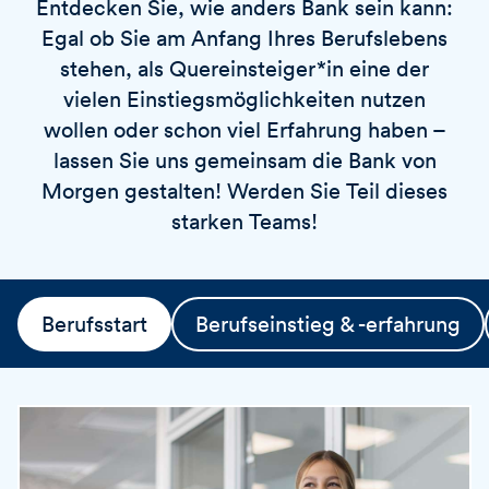
Entdecken Sie, wie anders Bank sein kann:
v
o
i
Egal ob Sie am Anfang Ihres Berufslebens
r
e
t
stehen, als Quereinsteiger*in eine der
r
vielen Einstiegsmöglichkeiten nutzen
e
wollen oder schon viel Erfahrung haben –
n
lassen Sie uns gemeinsam die Bank von
Morgen gestalten! Werden Sie Teil dieses
starken Teams!
Berufsstart
Berufseinstieg & -erfahrung