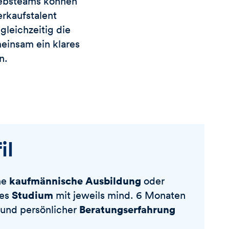
riebsteams können
erkaufstalent
gleichzeitig die
einsam ein klares
n.
il
kaufmännische Ausbildung
ne
oder
Studium
nes
mit jeweils mind. 6 Monaten
Beratungserfahrung
und persönlicher