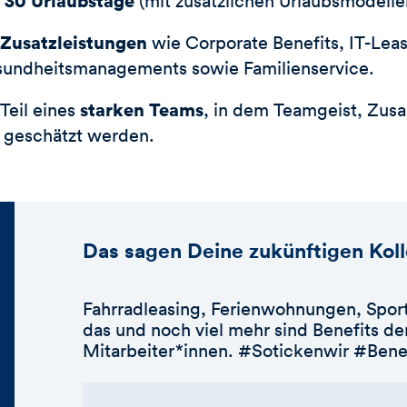
30 Urlaubstage
n
(mit zusätzlichen Urlaubsmodelle
 Zusatzleistungen
wie Corporate Benefits, IT-Lea
sundheitsmanagements sowie Familienservice.
starken Teams
Teil eines
, in dem Teamgeist, Zu
ät geschätzt werden.
Das sagen Deine zukünftigen Kol
Fahrradleasing, Ferienwohnungen, Sport
das und noch viel mehr sind Benefits 
Mitarbeiter*innen. #Sotickenwir #Bene