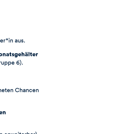
er*in aus.
onatsgehälter
ruppe 6).
neten Chancen
hen