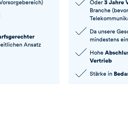
3 Jahre 
Vorsorgebereich)
Oder
Branche (bevor
d
Telekommunika
Da unsere Gesc
rfsgerechter
mindestens ei
eitlichen Ansatz
Abschlu
Hohe
Vertrieb
Beda
Stärke in