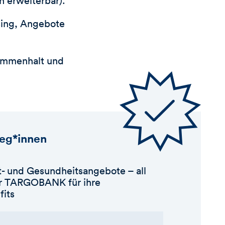
n erweiterbar).
sing, Angebote
sammenhalt und
leg*innen
- und Gesundheitsangebote – all
der TARGOBANK für ihre
fits