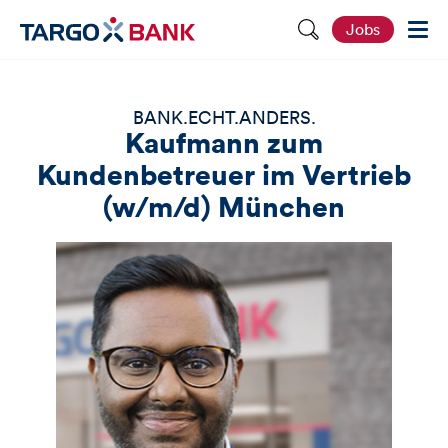
S
Jobs
e
i
t
e
d
BANK.ECHT.ANDERS.
u
Kaufmann zum
r
c
Kundenbetreuer im Vertrieb
h
s
(w/m/d) München
u
c
h
e
n