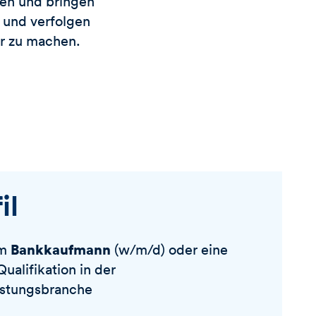
nen und bringen
 und verfolgen
er zu machen.
il
Bankkaufmann
um
(w/m/d) oder eine
ualifikation in der
istungsbranche