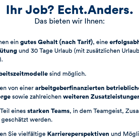
Ihr Job? Echt.Anders.
Das bieten wir Ihnen:
gutes Gehalt
(nach Tarif)
erfolgsab
men ein
, eine
gütung
und 30 Tage Urlaub (mit zusätzlichen Urla
).
beitszeitmodelle
sind möglich.
arbeitgeberfinanzierten betrieblic
ren von einer
orge
weiteren Zusatzleistunge
sowie zahlreichen
starken Teams
Teil eines
, in dem Teamgeist, Zu
ät geschätzt werden.
Karriereperspektiven
en Sie vielfältige
und Mögli