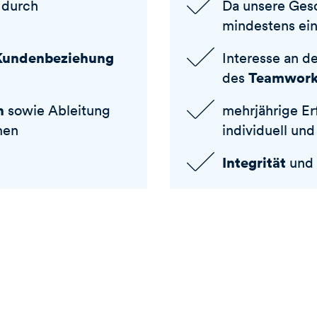
 durch
Da unsere Gesc
mindestens ei
Kundenbeziehung
Interesse an d
Teamwork
des
n
sowie Ableitung
mehrjährige Er
men
individuell un
Integrität
und