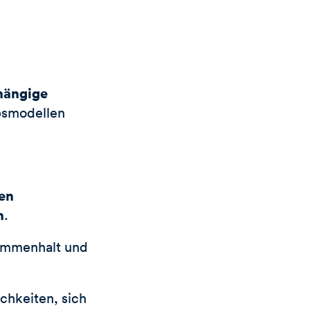
hängige
ubsmodellen
hen
n
.
sammenhalt und
chkeiten, sich