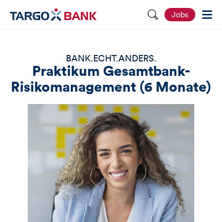
S
Jobs
e
i
t
e
d
BANK.ECHT.ANDERS.
u
Praktikum Gesamtbank-
r
c
Risikomanagement (6 Monate)
h
s
u
c
h
e
n