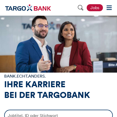
S
Jobs
e
i
t
e
d
u
r
c
h
s
u
c
h
e
n
BANK.ECHT.ANDERS.
IHRE KARRIERE
BEI DER
TARGOBANK
J