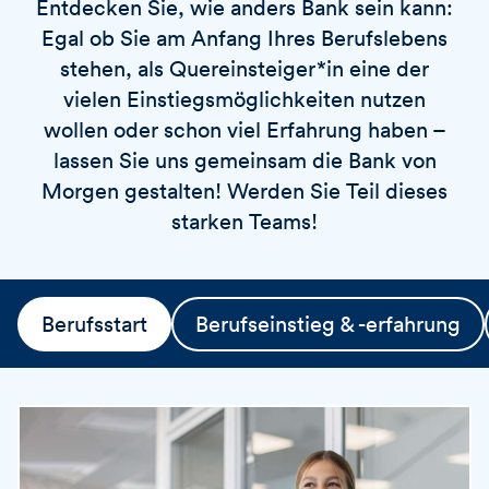
Entdecken Sie, wie anders Bank sein kann:
v
o
i
Egal ob Sie am Anfang Ihres Berufslebens
r
e
t
stehen, als Quereinsteiger*in eine der
r
vielen Einstiegsmöglichkeiten nutzen
e
wollen oder schon viel Erfahrung haben –
n
lassen Sie uns gemeinsam die Bank von
Morgen gestalten! Werden Sie Teil dieses
starken Teams!
Berufsstart
Berufseinstieg & -erfahrung