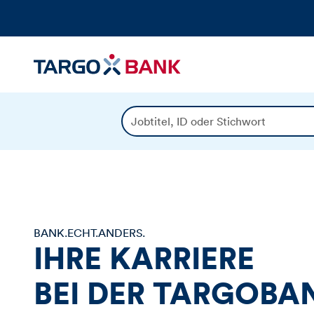
J
o
b
t
i
t
e
l
BANK.ECHT.ANDERS.
,
IHRE KARRIERE
I
D
BEI DER
TARGOBA
o
d
e