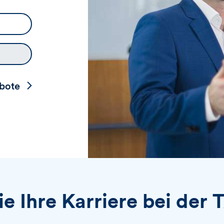
e
k
b
t
e
i
n
v
i
e
r
e
ebote
n
ie Ihre Karriere bei der