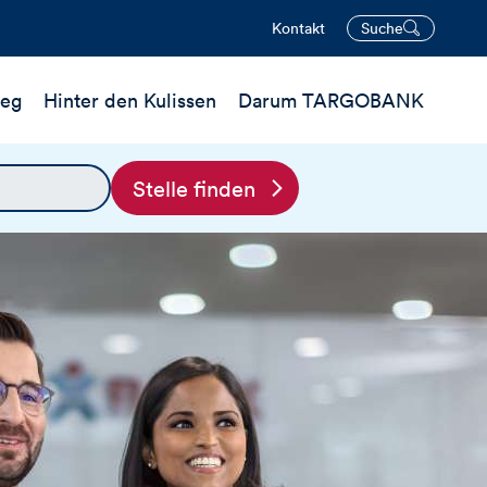
Kontakt
Suche
öffnen
ieg
Hinter den Kulissen
Darum TARGOBANK
Stelle finden