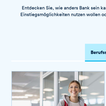
c
e
t
h
Entdecken Sie, wie anders Bank sein kan
n
i
w
Einstiegsmöglichkeiten nutzen wollen o
v
o
i
r
e
t
r
e
n
Berufs