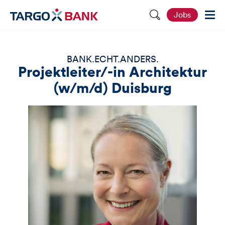
S
Jobs
e
i
t
e
d
BANK.ECHT.ANDERS.
u
Projektleiter/-in Architektur
r
c
(w/m/d) Duisburg
h
s
u
c
h
e
n