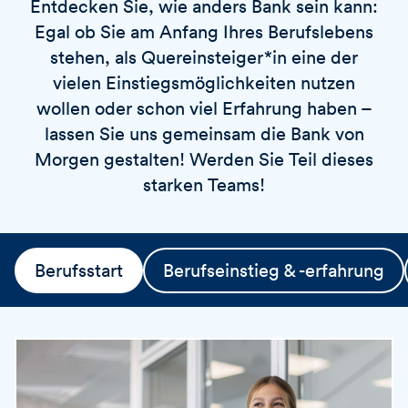
Entdecken Sie, wie anders Bank sein kann:
v
o
i
Egal ob Sie am Anfang Ihres Berufslebens
r
e
t
stehen, als Quereinsteiger*in eine der
r
vielen Einstiegsmöglichkeiten nutzen
e
wollen oder schon viel Erfahrung haben –
n
lassen Sie uns gemeinsam die Bank von
Morgen gestalten! Werden Sie Teil dieses
starken Teams!
Berufsstart
Berufseinstieg & -erfahrung