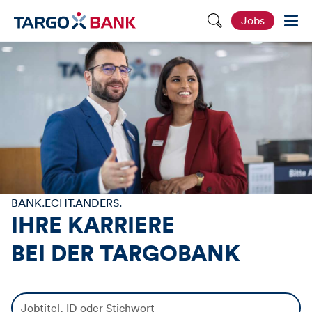
S
Jobs
e
i
t
e
d
u
r
c
h
s
u
c
h
e
n
BANK.ECHT.ANDERS.
IHRE KARRIERE
BEI DER
TARGOBANK
J