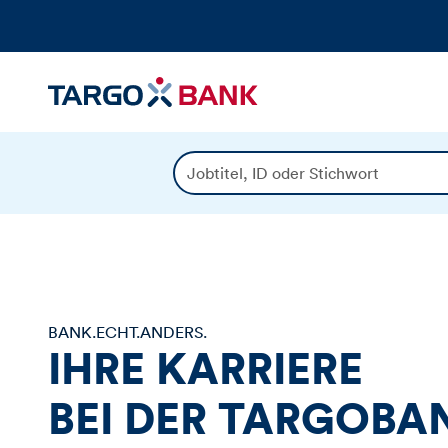
J
o
b
t
i
t
e
l
BANK.ECHT.ANDERS.
,
IHRE KARRIERE
I
D
BEI DER
TARGOBA
o
d
e