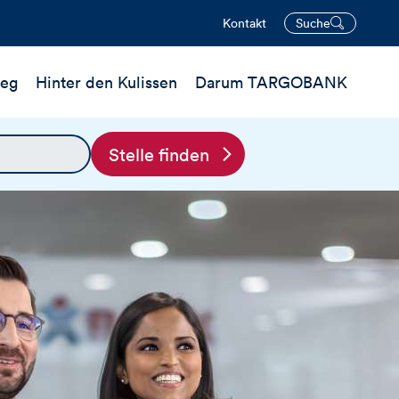
Kontakt
Suche
öffnen
ieg
Hinter den Kulissen
Darum TARGOBANK
Stelle finden