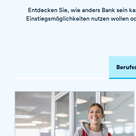
c
e
t
h
Entdecken Sie, wie anders Bank sein kan
n
i
w
Einstiegsmöglichkeiten nutzen wollen o
v
o
i
r
e
t
r
e
n
Berufs