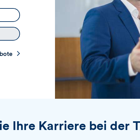
e
k
b
t
e
i
n
v
i
e
r
e
ebote
n
ie Ihre Karriere bei der