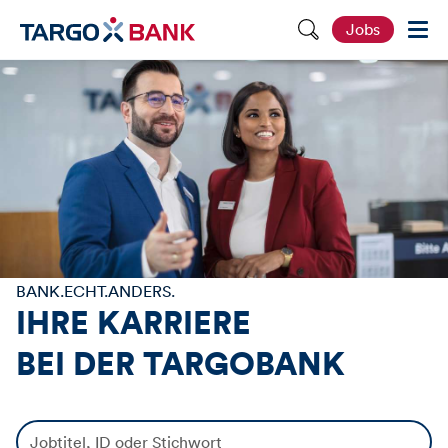
S
Jobs
e
i
t
e
d
u
r
c
h
s
u
c
h
e
n
BANK.ECHT.ANDERS.
IHRE KARRIERE
BEI DER
TARGOBANK
J