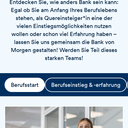
Entdecken Sie, wie anders Bank sein kann:
v
o
i
Egal ob Sie am Anfang Ihres Berufslebens
r
e
t
stehen, als Quereinsteiger*in eine der
r
vielen Einstiegsmöglichkeiten nutzen
e
wollen oder schon viel Erfahrung haben –
n
lassen Sie uns gemeinsam die Bank von
Morgen gestalten! Werden Sie Teil dieses
starken Teams!
Berufsstart
Berufseinstieg & -erfahrung