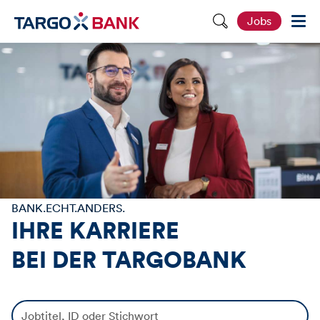
S
Jobs
e
i
t
e
d
u
r
c
h
s
u
c
h
e
n
BANK.ECHT.ANDERS.
IHRE KARRIERE
BEI DER
TARGOBANK
J