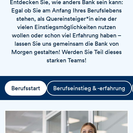
Entdecken Sie, wie anders Bank sein kann:
v
o
i
Egal ob Sie am Anfang Ihres Berufslebens
r
e
t
stehen, als Quereinsteiger*in eine der
r
vielen Einstiegsmöglichkeiten nutzen
e
wollen oder schon viel Erfahrung haben –
n
lassen Sie uns gemeinsam die Bank von
Morgen gestalten! Werden Sie Teil dieses
starken Teams!
Berufsstart
Berufseinstieg & -erfahrung