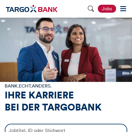
S
Jobs
e
i
t
e
d
u
r
c
h
s
u
c
h
e
n
BANK.ECHT.ANDERS.
IHRE KARRIERE
BEI DER
TARGOBANK
J