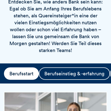
Entdecken Sie, wie anders Bank sein kann:
v
o
i
Egal ob Sie am Anfang Ihres Berufslebens
r
e
t
stehen, als Quereinsteiger*in eine der
r
vielen Einstiegsmöglichkeiten nutzen
e
wollen oder schon viel Erfahrung haben –
n
lassen Sie uns gemeinsam die Bank von
Morgen gestalten! Werden Sie Teil dieses
starken Teams!
Berufsstart
Berufseinstieg & -erfahrung