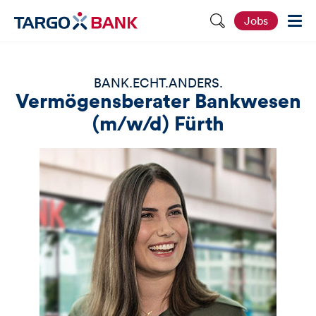
S
Jobs
e
i
t
e
d
BANK.ECHT.ANDERS.
u
Vermögensberater Bankwesen
r
c
(m/w/d) Fürth
h
s
u
c
h
e
n