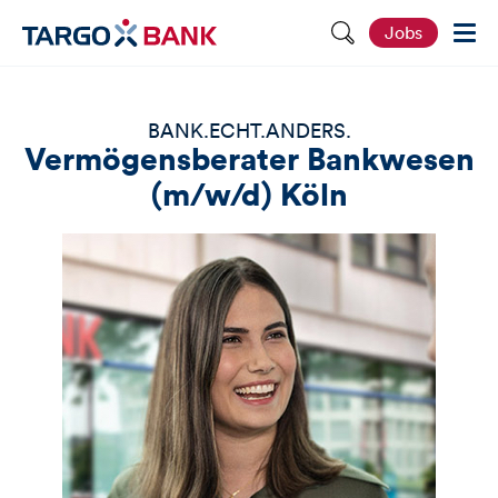
S
Jobs
e
i
t
e
d
BANK.ECHT.ANDERS.
u
Vermögensberater Bankwesen
r
c
(m/w/d) Köln
h
s
u
c
h
e
n