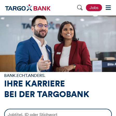
S
Jobs
e
i
t
e
d
u
r
c
h
s
u
c
h
e
n
BANK.ECHT.ANDERS.
IHRE KARRIERE
BEI DER
TARGOBANK
J