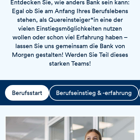
Entdecken Sie, wie anders Bank sein kann:
v
o
i
Egal ob Sie am Anfang Ihres Berufslebens
r
e
t
stehen, als Quereinsteiger*in eine der
r
vielen Einstiegsmöglichkeiten nutzen
e
wollen oder schon viel Erfahrung haben –
n
lassen Sie uns gemeinsam die Bank von
Morgen gestalten! Werden Sie Teil dieses
starken Teams!
Berufsstart
Berufseinstieg & -erfahrung