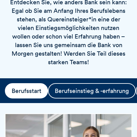
Entdecken Sie, wie anders Bank sein kann:
v
o
i
Egal ob Sie am Anfang Ihres Berufslebens
r
e
t
stehen, als Quereinsteiger*in eine der
r
vielen Einstiegsmöglichkeiten nutzen
e
wollen oder schon viel Erfahrung haben –
n
lassen Sie uns gemeinsam die Bank von
Morgen gestalten! Werden Sie Teil dieses
starken Teams!
Berufsstart
Berufseinstieg & -erfahrung