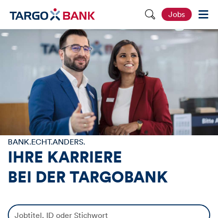
S
Jobs
e
i
t
e
d
u
r
c
h
s
u
c
h
e
n
BANK.ECHT.ANDERS.
IHRE KARRIERE
BEI DER
TARGOBANK
J