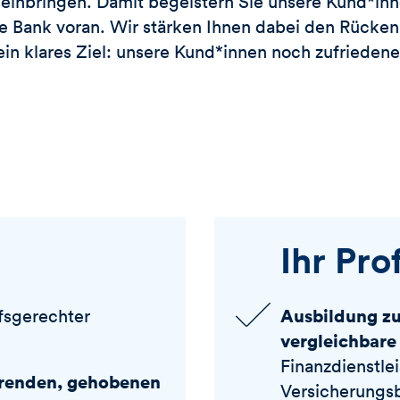
 einbringen. Damit begeistern Sie unsere Kund*in
ie Bank voran. Wir stärken Ihnen dabei den Rücken
n klares Ziel: unsere Kund*innen noch zufrieden
Ihr Prof
Ausbildung z
fsgerechter
vergleichbare
Finanzdienstle
erenden, gehobenen
Versicherungs