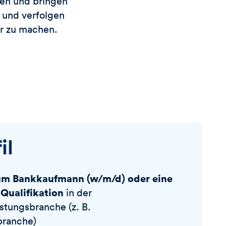
nen und bringen
 und verfolgen
er zu machen.
il
um Bankkaufmann (w/m/d) oder eine
 Qualifikation
in der
istungsbranche (z. B.
branche)