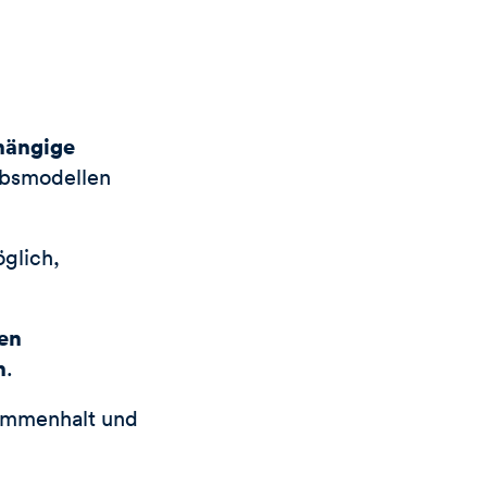
hängige
ubsmodellen
öglich,
hen
n
.
sammenhalt und