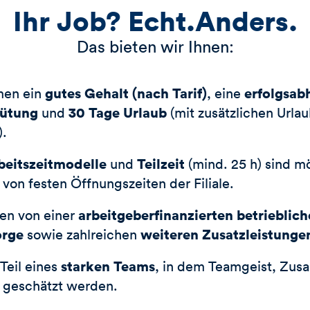
Ihr Job? Echt.Anders.
Das bieten wir Ihnen:
gutes Gehalt (nach Tarif)
erfolgsab
men ein
, eine
gütung
30 Tage Urlaub
und
(mit zusätzlichen Urla
).
beitszeitmodelle
Teilzeit
und
(mind. 25 h) sind m
von festen Öffnungszeiten der Filiale.
arbeitgeberfinanzierten betrieblic
ren von einer
orge
weiteren Zusatzleistunge
sowie zahlreichen
starken Teams
Teil eines
, in dem Teamgeist, Zu
ät geschätzt werden.